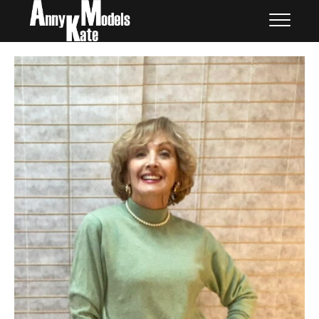
Skip
外国人モデル | AnnyKate
外国人モデル | アニケイト・モデルズ
to
Models
content