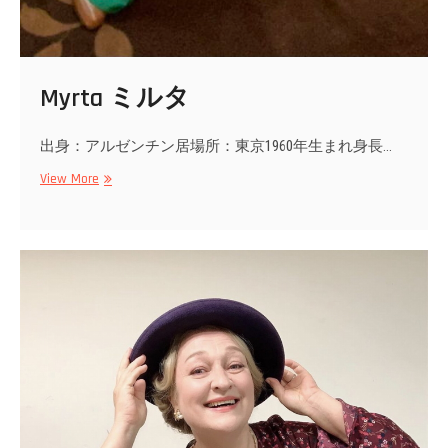
Myrta ミルタ
出身：アルゼンチン居場所：東京1960年生まれ身長…
Myrta
View More
ミ
ル
タ