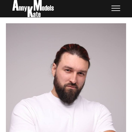
Skip
外国人モデル | AnnyKate
外国人モデル | アニケイト・モデルズ
to
Models
content