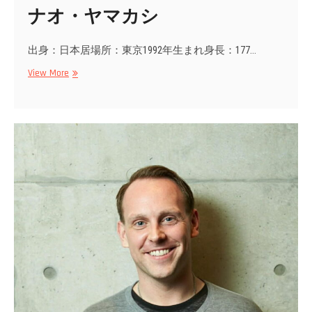
ナオ・ヤマカシ
出身：日本居場所：東京1992年生まれ身長：177…
ナ
View More
オ・
ヤ
マ
カ
シ