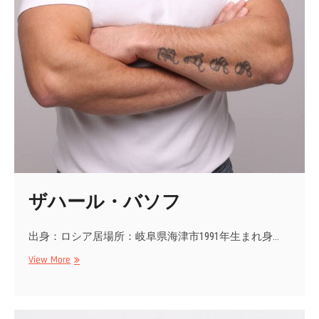
ザハール・バソフ
出身：ロシア居場所：岐阜県海津市1991年生まれ身…
ザ
View More
ハ
ー
ル・
バ