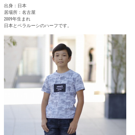
出身：日本
居場所：名古屋
2009年生まれ
日本とベラルーシのハーフです。