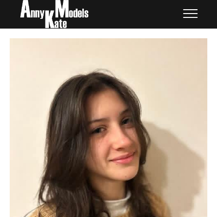
Skip
外国人モデル | AnnyKate
外国人モデル | アニケイト・モデルズ
to
Models
content