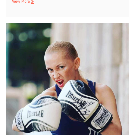
Olga
View More
Mikhaylova