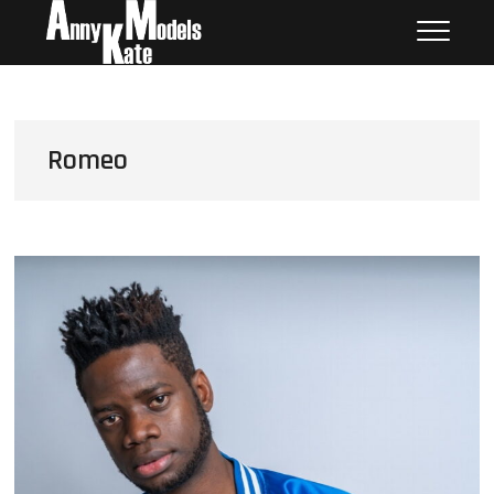
Skip
外国人モデル | AnnyKate
外国人モデル | アニケイト・モデルズ
to
Models
content
Romeo