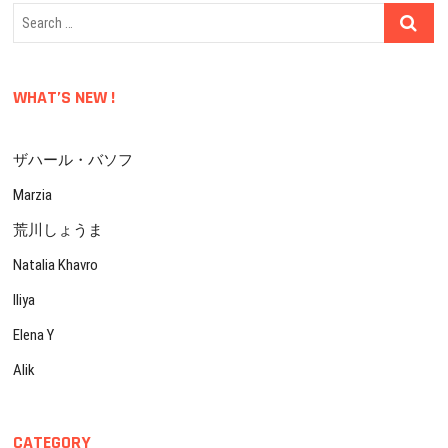
Search
ー
…
シ
ョ
WHAT’S NEW !
ン
ザハール・バソフ
Marzia
荒川しょうま
Natalia Khavro
Iliya
Elena Y
Alik
CATEGORY