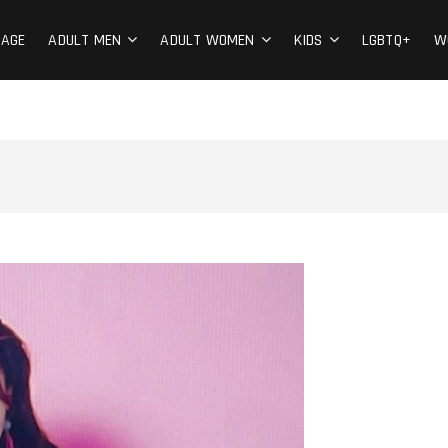
AnnyKate Models
ズ
PAGE
ADULT MEN
ADULT WOMEN
KIDS
LGBTQ+
W