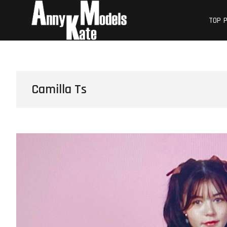
Skip
外国人モデル | 
外国人モデル | アニケイト・モデル
to
TOP 
content
Camilla Ts