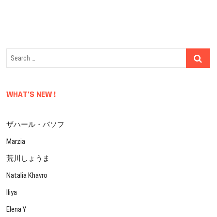
ナ
ビ
ゲ
Search
ー
…
シ
ョ
WHAT’S NEW !
ン
ザハール・バソフ
Marzia
荒川しょうま
Natalia Khavro
Iliya
Elena Y