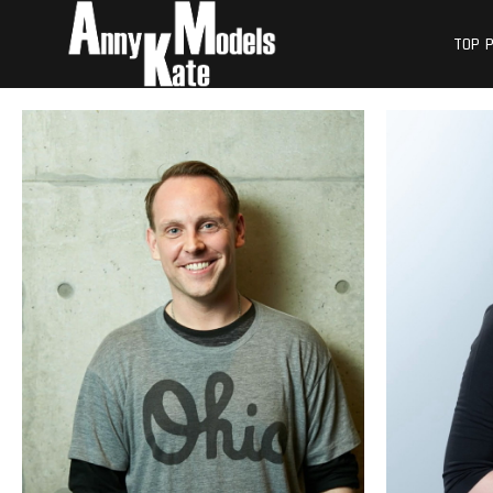
Skip
外国人モデル | 
外国人モデル | アニケイト・モデル
to
TOP 
content