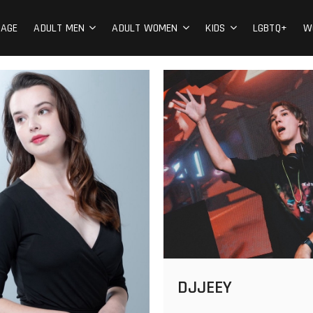
AnnyKate Models
ズ
PAGE
ADULT MEN
ADULT WOMEN
KIDS
LGBTQ+
W
DJJEEY