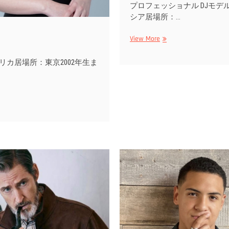
プロフェッショナル DJモデ
シア居場所：…
DJJEEY
View More
リカ居場所：東京2002年生ま
a