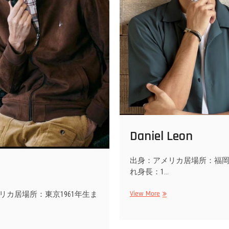
Daniel Leon
出身：アメリカ居場所：福岡2
れ身長：1…
Daniel
View More
リカ居場所：東京1961年生ま
Leon
z