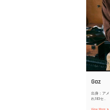
Gaz
出身：アメ
れ183セ…
Ga
View More