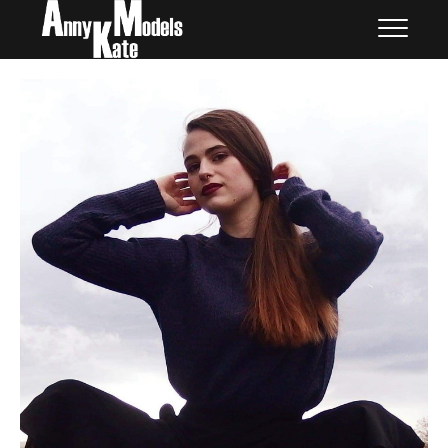
Skip
外国人モデル | AnnyKate
外国人モデル | アニケイト・モデルズ
to
Models
content