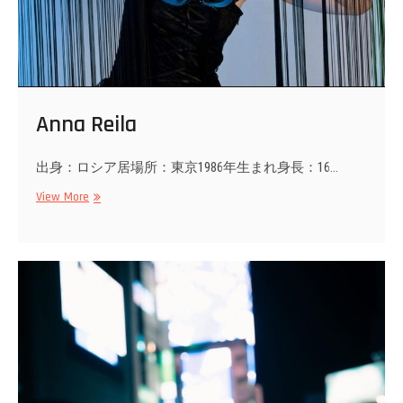
Anna Reila
出身：ロシア居場所：東京1986年生まれ身長：16…
Anna
View More
Reila