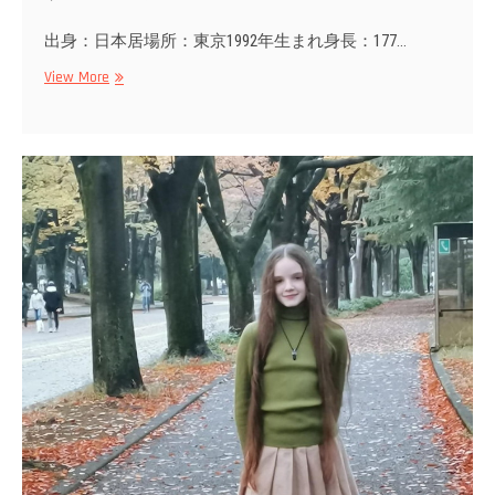
出身：日本居場所：東京1992年生まれ身長：177…
ナ
View More
オ・
ヤ
マ
カ
シ