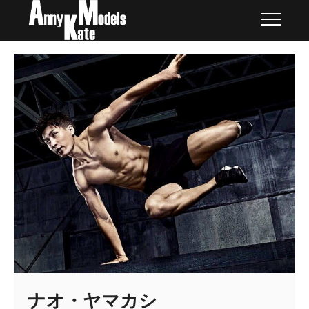
Skip
外国人モデル | AnnyKate
外国人モデル | アニケイト・モデルズ
to
Models
content
ナオ・ヤマカシ