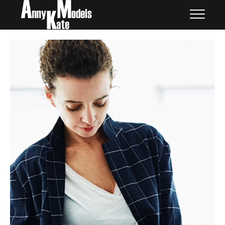
Skip
外国人モデル | AnnyKate
外国人モデル | アニケイト・モデルズ
to
Models
content