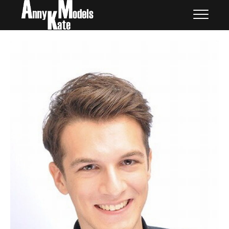
Skip
外国人モデル | AnnyKate
外国人モデル | アニケイト・モデルズ
to
Models
content