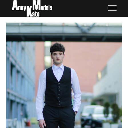
Skip
外国人モデル | AnnyKate
外国人モデル | アニケイト・モデルズ
to
Models
content