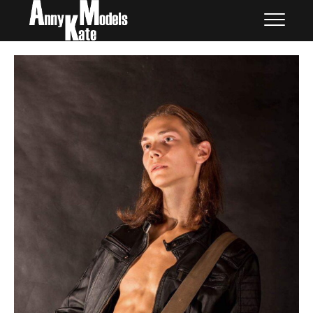
Skip
外国人モデル | AnnyKate
外国人モデル | アニケイト・モデルズ
to
Models
content