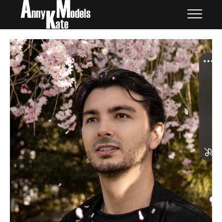
Skip
外国人モデル | AnnyKate
外国人モデル | アニケイト・モデルズ
to
Models
content