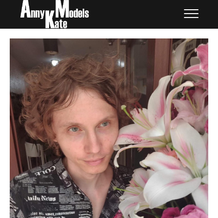
Skip
外国人モデル | AnnyKate
外国人モデル | アニケイト・モデルズ
to
Models
content