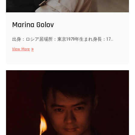
Marina Golov
出身：ロシア居場所：東京1979年生まれ身長：17…
Marina
View More
Golov