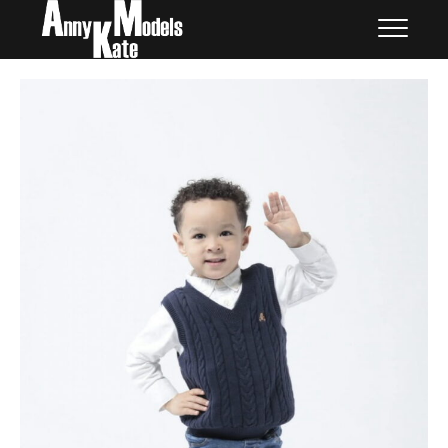
Skip
外国人モデル | AnnyKate
外国人モデル | アニケイト・モデルズ
to
Models
content