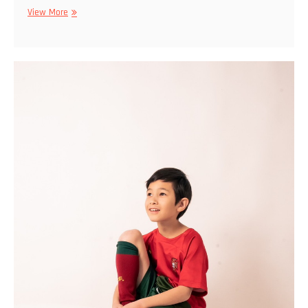
Edgar
View More
Ox