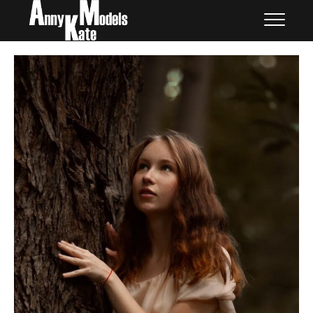
Skip
外国人モデル | AnnyKate
外国人モデル | アニケイト・モデルズ
to
Models
content