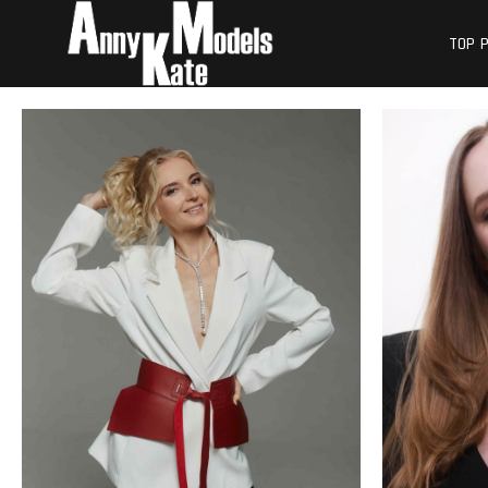
Skip
外国人モデル | 
外国人モデル | アニケイト・モデル
to
TOP 
content