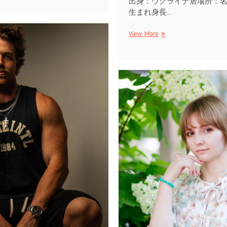
出身：ウクライナ居場所：名古
生まれ身長…
Tanya
View More
H