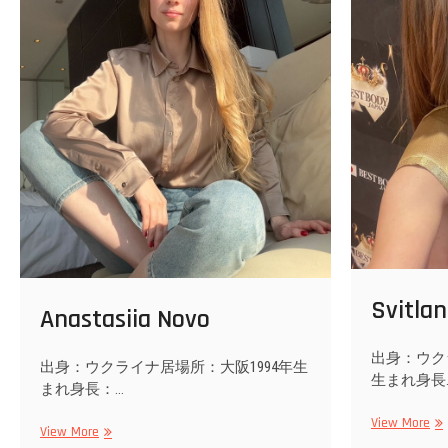
Svitla
Anastasiia Novo
出身：ウク
出身：ウクライナ居場所：大阪1994年生
生まれ身長
まれ身長：…
Svi
View More
Anastasiia
View More