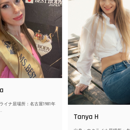
na
ライナ居場所：名古屋1981年
…
Tanya H
tlana