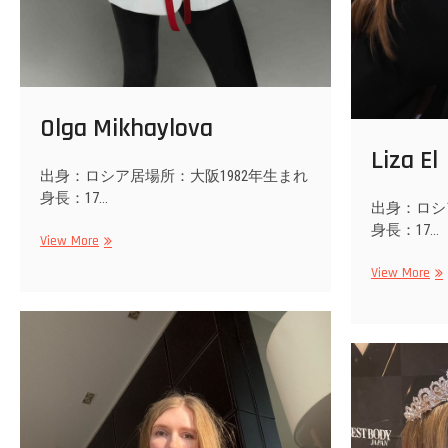
Olga Mikhaylova
Liza El
出身：ロシア居場所：大阪1982年生まれ
身長：17…
出身：ロシ
身長：17…
Olga
View More
Mikhaylova
Liz
View More
El