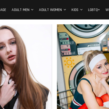
AnnyKate Models
ズ
PAGE
ADULT MEN
ADULT WOMEN
KIDS
LGBTQ+
W