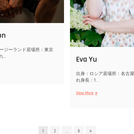
on
ージーランド居場所：東京
れ…
Eva Yu
meron
出身：ロシア居場所：名古屋2
れ身長：1…
Eva
View More
Yu
Page
Page
Page
Next
1
2
…
8