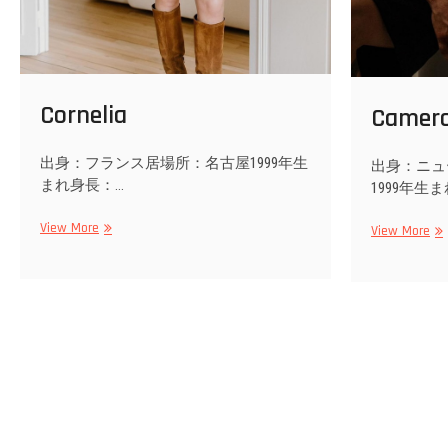
Cornelia
Camer
出身：フランス居場所：名古屋1999年生
出身：ニュ
まれ身長：…
1999年生ま
Cornelia
View More
Ca
View More
投