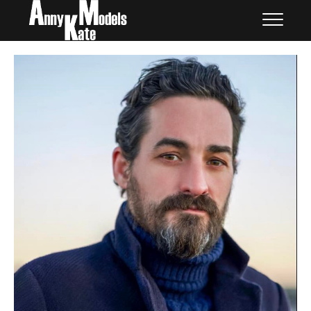
Skip
外国人モデル | AnnyKate
外国人モデル | アニケイト・モデルズ
to
Models
content